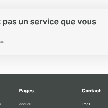
 pas un service que vous
us.
Pages
Contact
s
Accueil
Email :