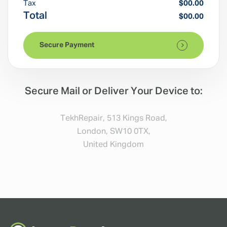
Tax
$00.00
Total
$00.00
Secure Payment
Secure Mail or Deliver Your Device to:
TekhRepair, 513 Kings Road,
London, SW10 0TX,
United Kingdom