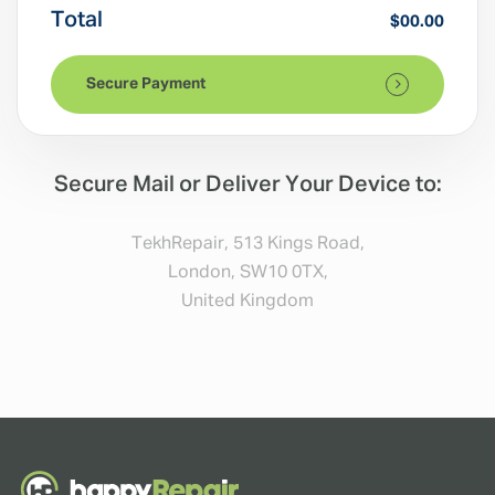
Total
$00.00
Secure Payment
Secure Mail or Deliver Your Device to:
TekhRepair, 513 Kings Road,
London, SW10 0TX,
United Kingdom