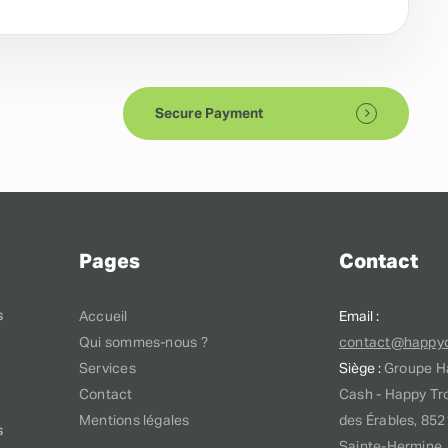
Secure Payment
Pages
Contact
s
Accueil
Email :
Qui sommes-nous ?
contact@happy
Services
Siège :
Groupe H
Contact
Cash - Happy Tro
Mentions légales
des Érables, 85
s
Sainte-Hermine,