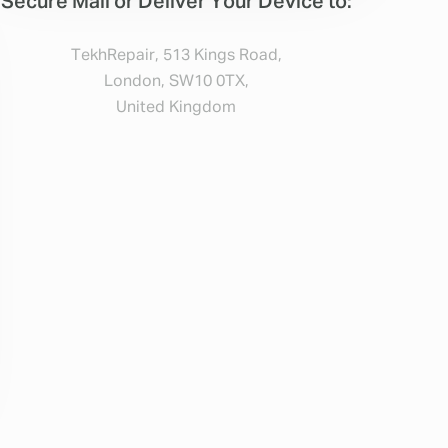
Secure Mail or Deliver Your Device to:
TekhRepair, 513 Kings Road,
London, SW10 0TX,
United Kingdom