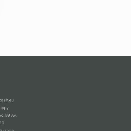
cash.eu
appy
c, 89 Av.
210
 France