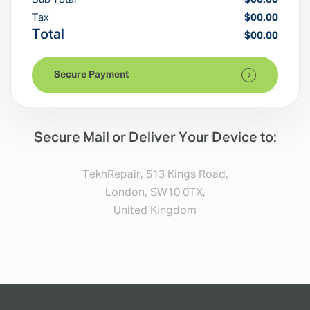
Tax
$00.00
Total
$00.00
Secure Payment
Secure Mail or Deliver Your Device to:
TekhRepair, 513 Kings Road,
London, SW10 0TX,
United Kingdom