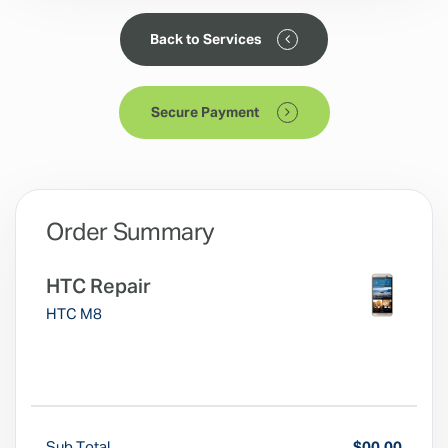
Back to Services
Secure Payment
Order Summary
HTC Repair
HTC M8
Sub Total
$00.00